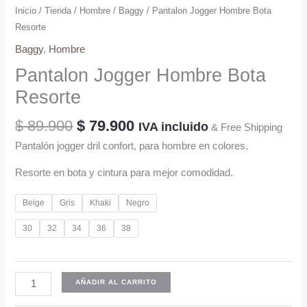
Inicio
/
Tienda
/
Hombre
/
Baggy
/ Pantalon Jogger Hombre Bota
Resorte
Baggy
,
Hombre
Pantalon Jogger Hombre Bota
Resorte
El
El
$
89.900
$
79.900
IVA incluido
& Free Shipping
precio
precio
Pantalón jogger dril confort, para hombre en colores.
original
actual
era:
es:
Resorte en bota y cintura para mejor comodidad.
$ 89.900.
$ 79.900.
Beige
Gris
Khaki
Negro
30
32
34
36
38
Pantalon
AÑADIR AL CARRITO
Jogger