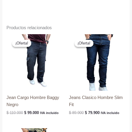
Productos relacionados
¡Oferta!
¡Oferta!
¡Oferta!
¡Oferta!
Jean Cargo Hombre Baggy
Jeans Clasico Hombre Slim
Negro
Fit
El
El
El
El
$
110.000
$
99.000
$
89.900
$
79.900
IVA incluido
IVA incluido
precio
precio
precio
precio
original
actual
original
actual
era:
es:
era:
es: