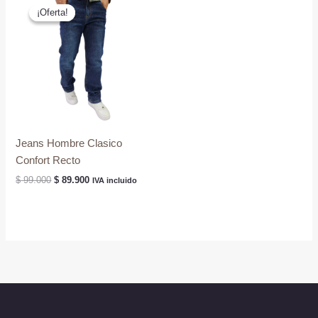
$ 110.000.
$ 99.000.
$ 89.900.
$ 79.900.
¡Oferta!
¡Oferta!
Jeans Hombre Clasico
Confort Recto
El
El
$
99.000
$
89.900
IVA incluido
precio
precio
original
actual
era:
es:
$ 99.000.
$ 89.900.