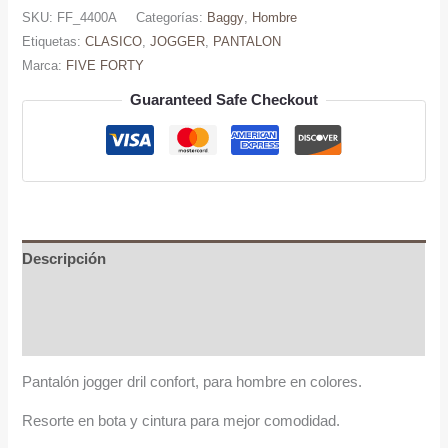
Hombre
SKU:
FF_4400A
Categorías:
Baggy
,
Hombre
Bota
Etiquetas:
CLASICO
,
JOGGER
,
PANTALON
Resorte
Marca:
FIVE FORTY
cantidad
Guaranteed Safe Checkout
Descripción
Información adicional
Valoraciones (0)
Pantalón jogger dril confort, para hombre en colores.
Resorte en bota y cintura para mejor comodidad.