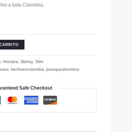
l
actual
víos a toda Colombia.
es:
0.
$ 79.900.
 CARRITO
s:
Hombre
,
Skinny
,
Slim
eans
,
hechoencolombia
,
jeansparahombre
ranteed Safe Checkout