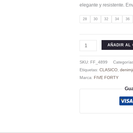
origina
elegante y resistente. En
era:
$ 89.90
28
30
32
34
36
Jeans
AÑADIR AL
Clasico
Hombre
SKU:
FF_4899
Categoría
Slim
Etiquetas:
CLASICO
,
denimj
Fit
Marca:
FIVE FORTY
cantidad
Gua