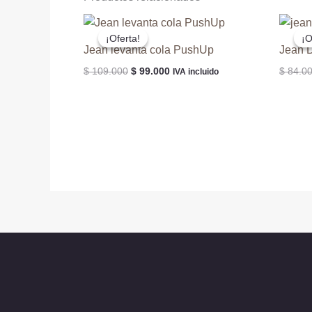
¡Oferta!
¡Oferta!
¡O
¡O
Jean levanta cola PushUp
Jean 
El
El
$
109.000
$
99.000
$
84.0
IVA incluido
precio
precio
original
actual
era:
es:
$ 109.000.
$ 99.000.