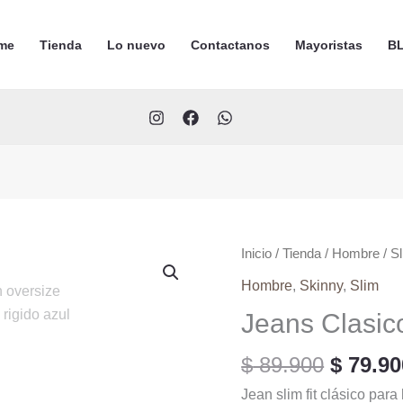
me
Tienda
Lo nuevo
Contactanos
Mayoristas
BL
Inicio
/
Tienda
/
Hombre
/
S
Hombre
,
Skinny
,
Slim
Jeans Clasic
El
$
89.900
$
79.90
precio
Jean slim fit clásico pa