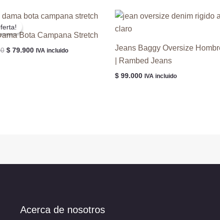
ferta!
ferta!
Dama Bota Campana Stretch
Jeans Baggy Oversize Hombr
El
El
00
$
79.900
IVA incluido
precio
precio
| Rambed Jeans
original
actual
$
99.000
era:
es:
IVA incluido
$ 84.000.
$ 79.900.
Acerca de nosotros