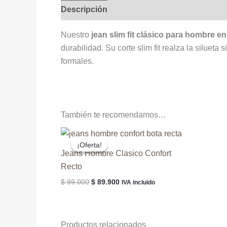
Descripción
Información adicional
Valo
Nuestro
jean slim fit clásico para hombre e
durabilidad. Su corte slim fit realza la silueta
formales.
También te recomendamos…
¡Oferta!
¡Oferta!
Jeans Hombre Clasico Confort
Recto
El
El
$
99.000
$
89.900
IVA incluido
precio
precio
original
actual
era:
es:
$ 99.000.
$ 89.900.
Productos relacionados