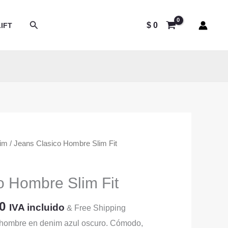
Buscar
$
0
IFT
lim
/ Jeans Clasico Hombre Slim Fit
o Hombre Slim Fit
El
0
IVA incluido
& Free Shipping
precio
ra hombre en denim azul oscuro. Cómodo,