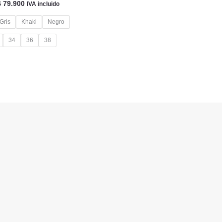
l
El
$
79.900
IVA incluido
precio
precio
riginal
actual
Gris
Khaki
Negro
ra:
es:
 89.900.
$ 79.900.
34
36
38