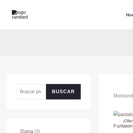
Ir
al
Ho
contenido
B
BUSCAR
Mostrando
u
s
c
¡Ofer
Pantalon
a
3
Dama
3