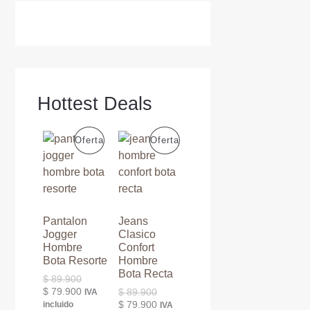
Hottest Deals
P
P
Oferta
Oferta
R
R
O
O
D
D
Pantalon
Jeans
Jogger
Clasico
U
U
Hombre
Confort
Bota Resorte
Hombre
C
C
Bota Recta
E
$
89.900
l
E
$
79.900
E
$
89.900
IVA
T
T
p
l
l
E
$
79.900
incluido
IVA