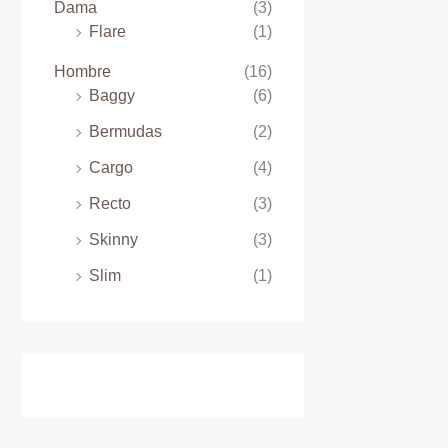
o
Dama
(3)
Flare
(1)
Hombre
(16)
Baggy
(6)
Bermudas
(2)
Cargo
(4)
Recto
(3)
Skinny
(3)
Slim
(1)