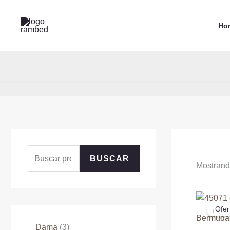
Ir
al
Ho
contenido
B
BUSCAR
Mostrand
u
s
c
¡Ofer
Bermuda 
a
3
Dama
3