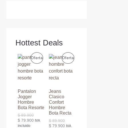
Hottest Deals
P
P
Oferta
Oferta
R
R
O
O
D
D
Pantalon
Jeans
Jogger
Clasico
U
U
Hombre
Confort
Bota Resorte
Hombre
C
C
Bota Recta
E
$
89.900
l
E
$
79.900
E
$
89.900
IVA
T
T
p
l
l
E
$
79.900
incluido
IVA