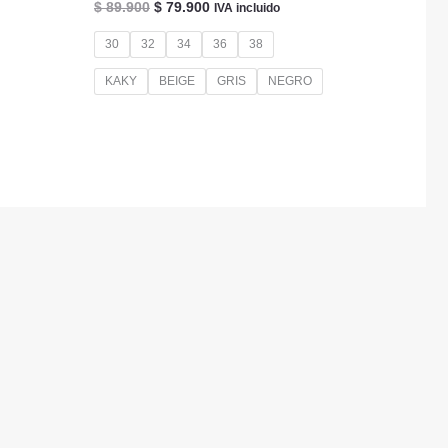
El
El
$
89.900
$
79.900
IVA incluido
precio
precio
original
actual
30
32
34
36
38
era:
es:
$ 89.900.
$ 79.900.
KAKY
BEIGE
GRIS
NEGRO