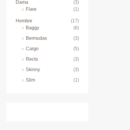
o
Dama
(3)
Flare
(1)
Hombre
(17)
Baggy
(6)
Bermudas
(3)
Cargo
(5)
Recto
(3)
Skinny
(3)
Slim
(1)