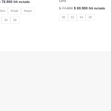
Gris
l
El
$
79.900
IVA incluido
precio
precio
El
El
$
74.900
$
69.900
IVA incluido
riginal
actual
Gris
Khaki
Negro
precio
precio
ra:
es:
original
actual
30
32
34
36
 84.900.
$ 79.900.
34
36
era:
es:
$ 74.900.
$ 69.900.