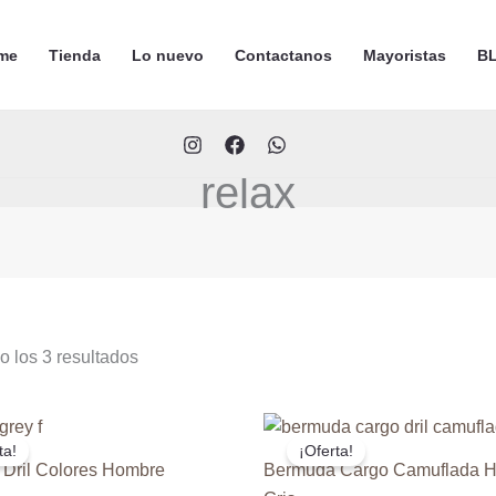
me
Tienda
Lo nuevo
Contactanos
Mayoristas
BL
relax
Ordenado
o los 3 resultados
por
popularidad
ta!
¡Oferta!
Dril Colores Hombre
Bermuda Cargo Camuflada 