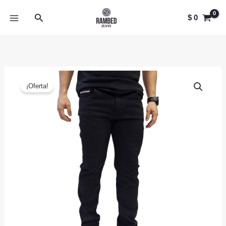
Ir
Buscar
al
$
0
contenido
¡Oferta!