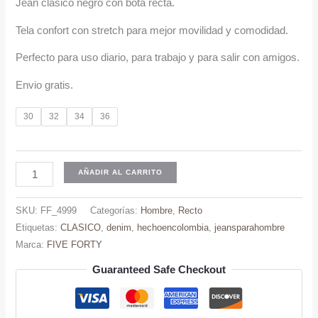
Jean clasico negro con bota recta.
original
actual
era:
es:
Tela confort con stretch para mejor movilidad y comodidad.
$ 89.900.
$ 79.900.
Perfecto para uso diario, para trabajo y para salir con amigos.
Envio gratis.
30
32
34
36
Jeans
AÑADIR AL CARRITO
Clasico
Confort
SKU:
FF_4999
Categorías:
Hombre
,
Recto
Hombre
Etiquetas:
CLASICO
,
denim
,
hechoencolombia
,
jeansparahombre
Bota
Marca:
FIVE FORTY
Recta
Guaranteed Safe Checkout
cantidad