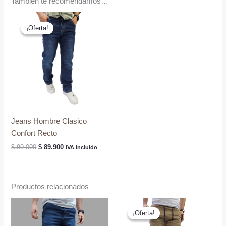
También te recomendamos…
¡Oferta!
¡Oferta!
Jeans Hombre Clasico
Confort Recto
El
El
$
99.000
$
89.900
IVA incluido
precio
precio
original
actual
era:
es:
$ 99.000.
$ 89.900.
Productos relacionados
¡Oferta!
¡Oferta!