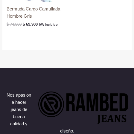
Bermuda Cargo Camuflada
Hombre Gris
El
El
$
74.900
$
69.900
IVA incluido
precio
precio
original
actual
era:
es:
$ 74.900.
$ 69.900.
Nos apasion
a hacer
jeans de
buena
calidad y
diseño.