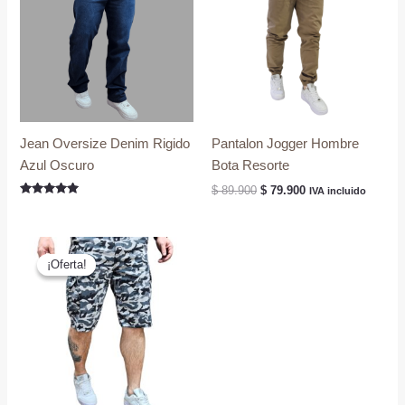
Jean Oversize Denim Rigido
Pantalon Jogger Hombre
Azul Oscuro
Bota Resorte
El
El
$
89.900
$
79.900
IVA incluido
precio
precio
Valorado
con
original
actual
5.00
era:
es:
de 5
$ 89.900.
$ 79.900.
¡Oferta!
¡Oferta!