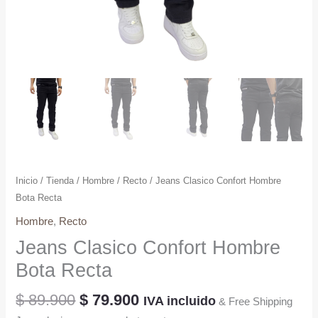
Inicio
/
Tienda
/
Hombre
/
Recto
/ Jeans Clasico Confort Hombre
Bota Recta
Hombre
,
Recto
Jeans Clasico Confort Hombre
Bota Recta
El
El
$
89.900
$
79.900
IVA incluido
& Free Shipping
precio
precio