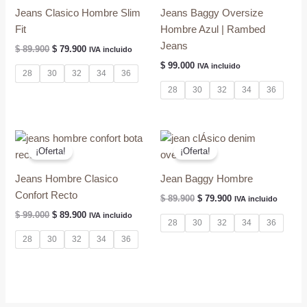
Jeans Clasico Hombre Slim
Jeans Baggy Oversize
Fit
Hombre Azul | Rambed
Jeans
El
El
$
89.900
$
79.900
IVA incluido
precio
precio
$
99.000
IVA incluido
original
actual
28
30
32
34
36
era:
es:
28
30
32
34
36
$ 89.900.
$ 79.900.
¡Oferta!
¡Oferta!
Jeans Hombre Clasico
Jean Baggy Hombre
Confort Recto
El
El
$
89.900
$
79.900
IVA incluido
precio
precio
El
El
$
99.000
$
89.900
IVA incluido
original
actual
28
30
32
34
36
precio
precio
era:
es:
original
actual
28
30
32
34
36
$ 89.900.
$ 79.900.
era:
es:
$ 99.000.
$ 89.900.