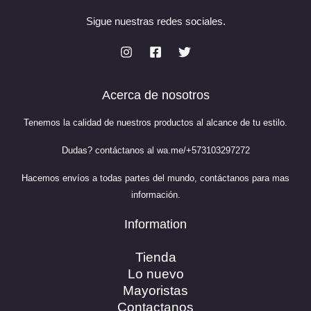
$
9
.
Sigue nuestras redes sociales.
7
9
4
0
.
0
9
.
0
0
Acerca de nosotros
.
Tenemos la calidad de nuestros productos al alcance de tu estilo.
Dudas? contáctanos al
wa.me/+573103297272
Hacemos envíos a todas partes del mundo, contáctanos para mas
información.
Information
Tienda
Lo nuevo
Mayoristas
Contactanos