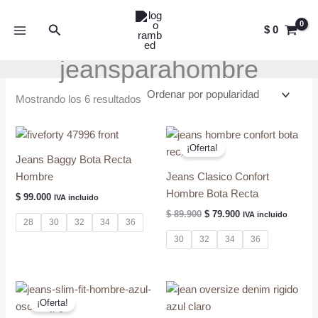
Ir
al
Buscar
$
0
contenido
jeansparahombre
Ordenado
Mostrando los 6 resultados
por
popularidad
¡Oferta!
Jeans Baggy Bota Recta
Hombre
Jeans Clasico Confort
Hombre Bota Recta
$
99.000
IVA incluido
El
El
$
89.900
$
79.900
IVA incluido
28
30
32
34
36
precio
precio
original
actual
30
32
34
36
era:
es:
$ 89.900.
$ 79.900.
¡Oferta!