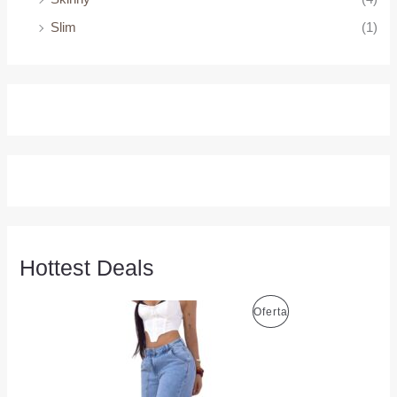
Slim
(1)
Hottest Deals
P
Oferta
R
O