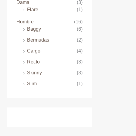
o
Dama
(3)
Flare
(1)
Hombre
(16)
Baggy
(6)
Bermudas
(2)
Cargo
(4)
Recto
(3)
Skinny
(3)
Slim
(1)