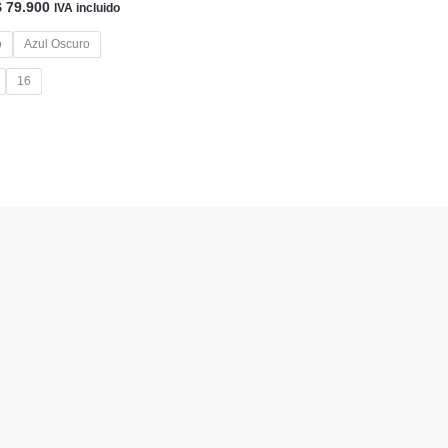
l
El
$
79.900
IVA incluido
precio
precio
riginal
actual
o
Azul Oscuro
ra:
es:
 84.000.
$ 79.900.
16