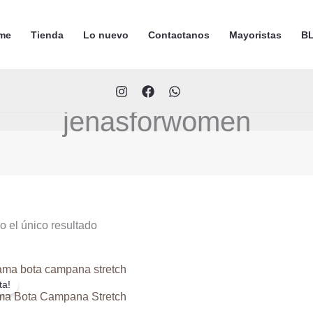
me
Tienda
Lo nuevo
Contactanos
Mayoristas
BL
jenasforwomen
 el único resultado
ta!
a Bota Campana Stretch