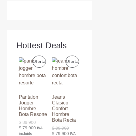
Hottest Deals
P
P
Oferta
Oferta
R
R
O
O
D
D
Pantalon
Jeans
Jogger
Clasico
U
U
Hombre
Confort
Bota Resorte
Hombre
C
C
Bota Recta
E
$
89.900
l
E
$
79.900
E
$
89.900
IVA
T
T
p
l
l
E
$
79.900
incluido
IVA