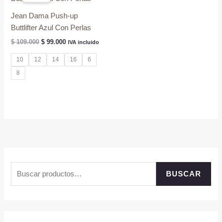
Jean Dama Push-up
Buttlifter Azul Con Perlas
El
El
$
109.000
$
99.000
IVA incluido
precio
precio
original
actual
10
12
14
16
6
era:
es:
8
$ 109.000.
$ 99.000.
B
BUSCAR
u
s
c