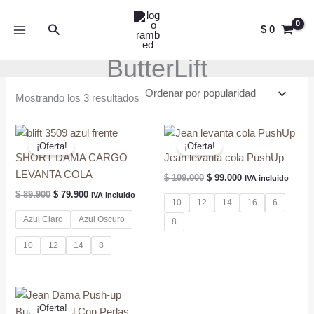
Ir
al
Buscar
$
0
contenido
ButterLift
Ordenado
Mostrando los 3 resultados
por
popularidad
¡Oferta!
¡Oferta!
SHORT DAMA CARGO
Jean levanta cola PushUp
LEVANTA COLA
El
El
$
109.000
$
99.000
IVA incluido
precio
precio
El
El
$
89.900
$
79.900
IVA incluido
original
actual
10
12
14
16
6
precio
precio
era:
es:
original
actual
Azul Claro
Azul Oscuro
8
$ 109.000.
$ 99.000.
era:
es:
$ 89.900.
$ 79.900.
10
12
14
8
¡Oferta!