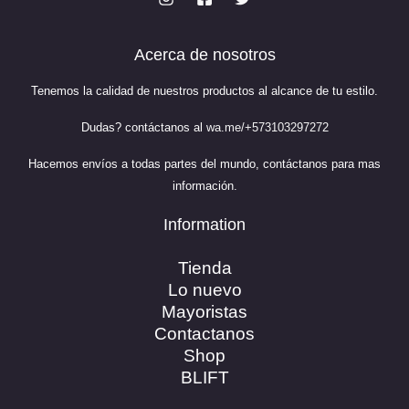
.
.
a
T
F
0
:
6
0
$
9
A
Acerca de nosotros
E
0
.
.
7
9
4
0
R
Tenemos la calidad de nuestros productos al alcance de tu estilo.
.
0
9
.
T
Dudas? contáctanos al
wa.me/+573103297272
0
0
A
Hacemos envíos a todas partes del mundo, contáctanos para mas
.
información.
Information
Tienda
Lo nuevo
Mayoristas
Contactanos
Shop
BLIFT