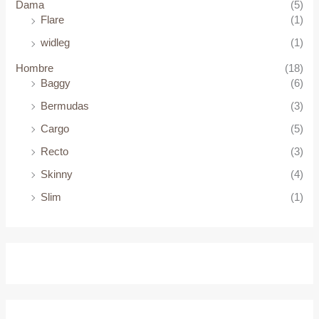
o
Dama
(5)
Flare
(1)
widleg
(1)
Hombre
(18)
Baggy
(6)
Bermudas
(3)
Cargo
(5)
Recto
(3)
Skinny
(4)
Slim
(1)